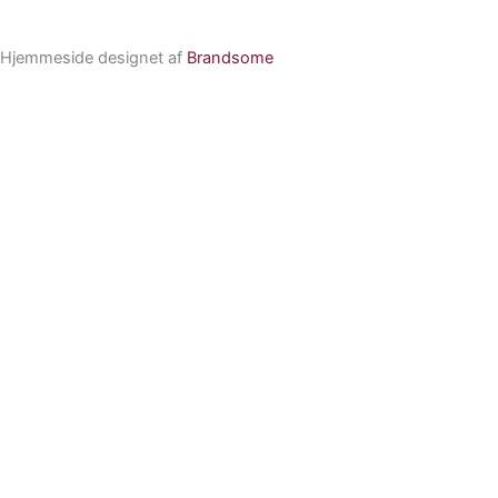
Hjemmeside designet af
Brandsome
Forside
Restauranterne
Musik & events
Selskaber