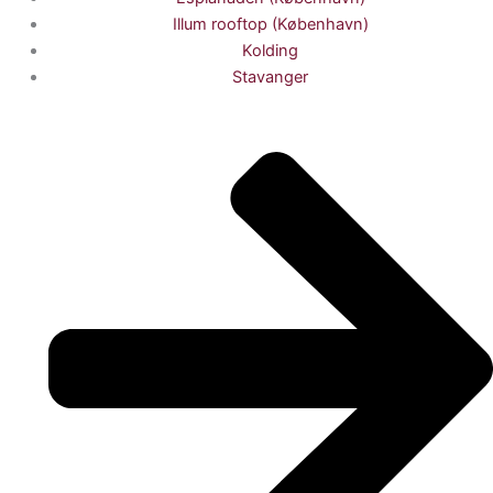
Illum rooftop (København)
Kolding
Stavanger