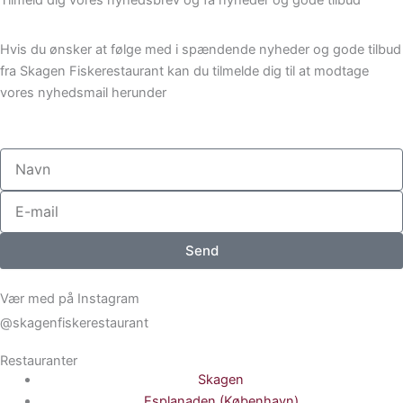
Tilmeld dig vores nyhedsbrev og få nyheder og gode tilbud
Hvis du ønsker at følge med i spændende nyheder og gode tilbud
fra Skagen Fiskerestaurant kan du tilmelde dig til at modtage
vores nyhedsmail herunder
Navn
E-
mail
Send
Vær med på Instagram
@skagenfiskerestaurant
Restauranter
Skagen
Esplanaden (København)