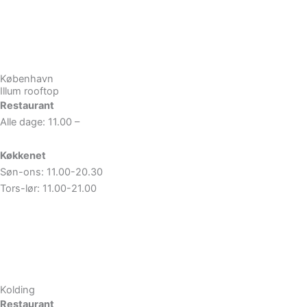
Book bord
Se menu
København
Illum rooftop
Restaurant
Alle dage: 11.00 –
Køkkenet
Søn-ons: 11.00-20.30
Tors-lør: 11.00-21.00
Book bord
Se menu
Kolding
Restaurant