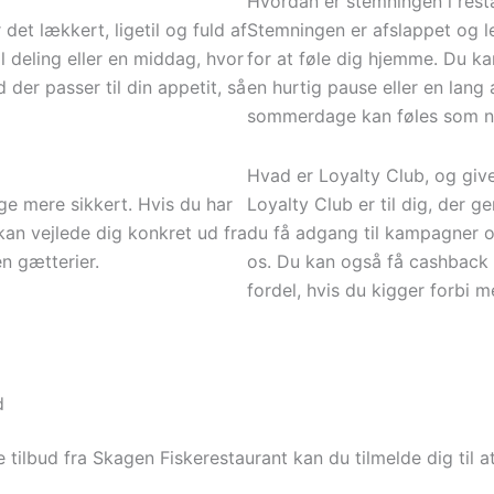
Hvordan er stemningen i rest
det lækkert, ligetil og fuld af
Stemningen er afslappet og le
 deling eller en middag, hvor
for at føle dig hjemme. Du k
 der passer til din appetit, så
en hurtig pause eller en lang
sommerdage kan føles som no
Hvad er Loyalty Club, og giv
ge mere sikkert. Hvis du har
Loyalty Club er til dig, der 
 kan vejlede dig konkret ud fra
du få adgang til kampagner o
en gætterier.
os. Du kan også få cashback i
fordel, hvis du kigger forbi 
d
tilbud fra Skagen Fiskerestaurant kan du tilmelde dig til