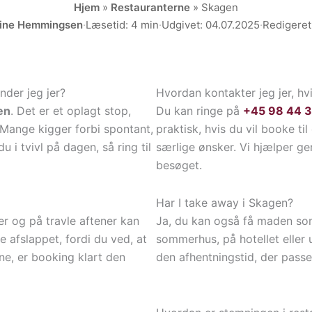
Hjem
»
Restauranterne
»
Skagen
rine Hemmingsen
·
Læsetid: 4 min
·
Udgivet: 04.07.2025
·
Redigeret
nder jeg jer?
Hvordan kontakter jeg jer, hv
en
. Det er et oplagt stop,
Du kan ringe på
+45 98 44 3
Mange kigger forbi spontant,
praktisk, hvis du vil booke til
 i tvivl på dagen, så ring til
særlige ønsker. Vi hjælper g
besøget.
Har I take away i Skagen?
r og på travle aftener kan
Ja, du kan også få maden som 
e afslappet, fordi du ved, at
sommerhus, på hotellet eller u
erne, er booking klart den
den afhentningstid, der passe