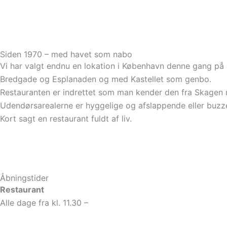
BOOK bord
Take away
Siden 1970 – med havet som nabo
Vi har valgt endnu en lokation i København denne gang på
Bredgade og Esplanaden og med Kastellet som genbo.
Restauranten er indrettet som man kender den fra Skagen 
Udendørsarealerne er hyggelige og afslappende eller buzze
Kort sagt en restaurant fuldt af liv.
Kontakt os her
Åbningstider
Restaurant
Alle dage fra kl. 11.30 –