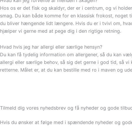
Hvad kan jeg forvente af menuen i Skagen?
Hos os er det fisk og skaldyr, der er i centrum, og vi holder 
smag. Du kan både komme for en klassisk frokost, noget til
du bliver hængende lidt længere. Hvis du er i tvivl om, hvad
hjælper vi gerne med at pege dig i den rigtige retning.
Hvad hvis jeg har allergi eller særlige hensyn?
Du kan få tydelig information om allergener, så du kan væl
allergi eller særlige behov, så sig det gerne i god tid, så vi
retterne. Målet er, at du kan bestille med ro i maven og ud
Tilmeld dig vores nyhedsbrev og få nyheder og gode tilbu
Hvis du ønsker at følge med i spændende nyheder og gode 