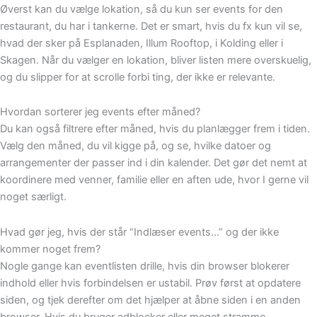
Øverst kan du vælge lokation, så du kun ser events for den
restaurant, du har i tankerne. Det er smart, hvis du fx kun vil se,
hvad der sker på Esplanaden, Illum Rooftop, i Kolding eller i
Skagen. Når du vælger en lokation, bliver listen mere overskuelig,
og du slipper for at scrolle forbi ting, der ikke er relevante.
Hvordan sorterer jeg events efter måned?
Du kan også filtrere efter måned, hvis du planlægger frem i tiden.
Vælg den måned, du vil kigge på, og se, hvilke datoer og
arrangementer der passer ind i din kalender. Det gør det nemt at
koordinere med venner, familie eller en aften ude, hvor I gerne vil
noget særligt.
Hvad gør jeg, hvis der står “Indlæser events…” og der ikke
kommer noget frem?
Nogle gange kan eventlisten drille, hvis din browser blokerer
indhold eller hvis forbindelsen er ustabil. Prøv først at opdatere
siden, og tjek derefter om det hjælper at åbne siden i en anden
browser. Hvis du bruger adblocker eller meget stramme