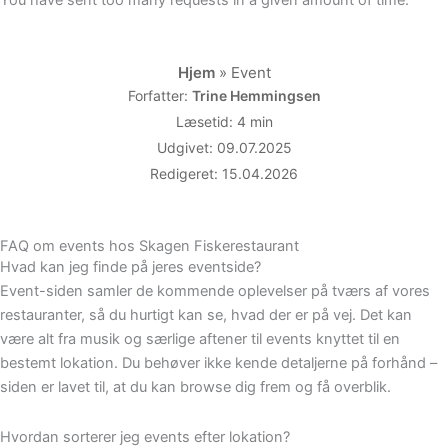
You have sent too many requests in a given amount of time.
Hjem
»
Event
Forfatter:
Trine Hemmingsen
Læsetid: 4 min
Udgivet: 09.07.2025
Redigeret: 15.04.2026
FAQ om events hos Skagen Fiskerestaurant
Hvad kan jeg finde på jeres eventside?
Event-siden samler de kommende oplevelser på tværs af vores
restauranter, så du hurtigt kan se, hvad der er på vej. Det kan
være alt fra musik og særlige aftener til events knyttet til en
bestemt lokation. Du behøver ikke kende detaljerne på forhånd –
siden er lavet til, at du kan browse dig frem og få overblik.
Hvordan sorterer jeg events efter lokation?