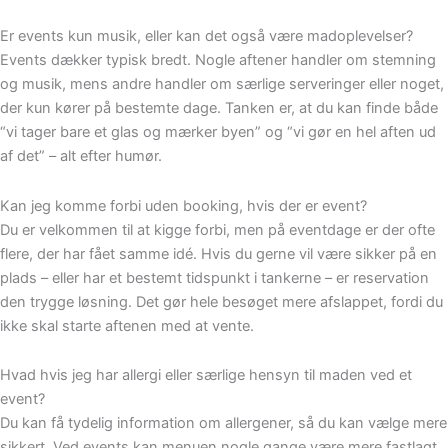
Er events kun musik, eller kan det også være madoplevelser?
Events dækker typisk bredt. Nogle aftener handler om stemning
og musik, mens andre handler om særlige serveringer eller noget,
der kun kører på bestemte dage. Tanken er, at du kan finde både
“vi tager bare et glas og mærker byen” og “vi gør en hel aften ud
af det” – alt efter humør.
Kan jeg komme forbi uden booking, hvis der er event?
Du er velkommen til at kigge forbi, men på eventdage er der ofte
flere, der har fået samme idé. Hvis du gerne vil være sikker på en
plads – eller har et bestemt tidspunkt i tankerne – er reservation
den trygge løsning. Det gør hele besøget mere afslappet, fordi du
ikke skal starte aftenen med at vente.
Hvad hvis jeg har allergi eller særlige hensyn til maden ved et
event?
Du kan få tydelig information om allergener, så du kan vælge mere
sikkert. Ved events kan menuen nogle gange være mere fastlagt,